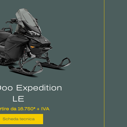
Doo Expedition
LE
rtire da 16.750* + IVA
Scheda tecnica