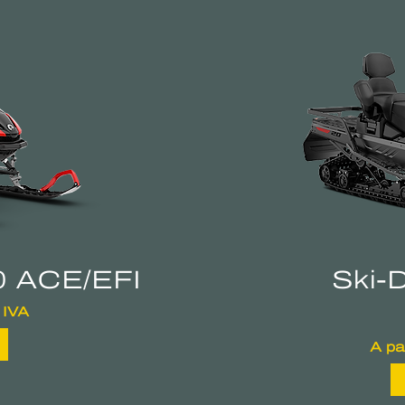
0 ACE/EFI
Ski-
 IVA
A pa