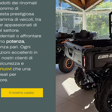
odotti dei rinomati
nonimo di
esta prestigiosa
amma di veicoli, tra
per appassionati di
l settore.
identati o affrontare
rono
potenza
,
nza pari. Ogni
zioni eccellenti in
ostri clienti di
 sicurezza e
 nuovi
che una
deali per
ore.
Il nostro usato