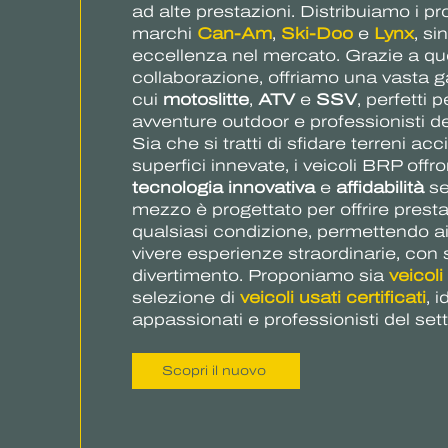
ad alte prestazioni. Distribuiamo i pr
marchi
Can-Am
,
Ski-Doo
e
Lynx
, si
eccellenza nel mercato. Grazie a qu
collaborazione, offriamo una vasta g
cui
motoslitte
,
ATV
e
SSV
, perfetti 
avventure outdoor e professionisti de
Sia che si tratti di sfidare terreni acc
superfici innevate, i veicoli BRP off
tecnologia innovativa
e
affidabilità
se
mezzo è progettato per offrire presta
qualsiasi condizione, permettendo ai n
vivere esperienze straordinarie, con
divertimento. Proponiamo sia
veicoli
selezione di
veicoli usati certificati
, i
appassionati e professionisti del sett
Scopri il nuovo