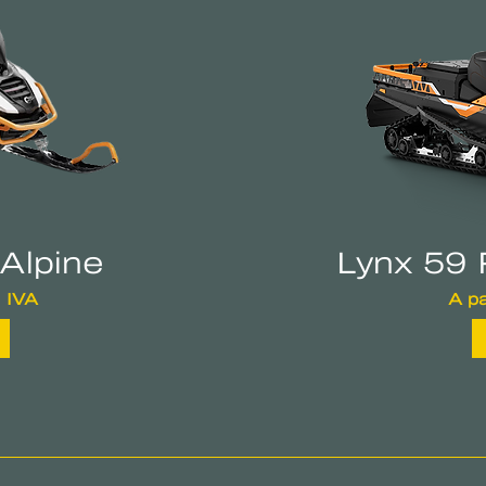
 Alpine
Lynx 59 
+ IVA
A pa