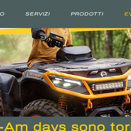
MO
SERVIZI
PRODOTTI
E
-Am days sono torn