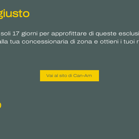
iusto
soli 17 giorni per approfittare di queste escl
lla tua concessionaria di zona e ottieni i tuoi
Vai al sito di Can-Am
o