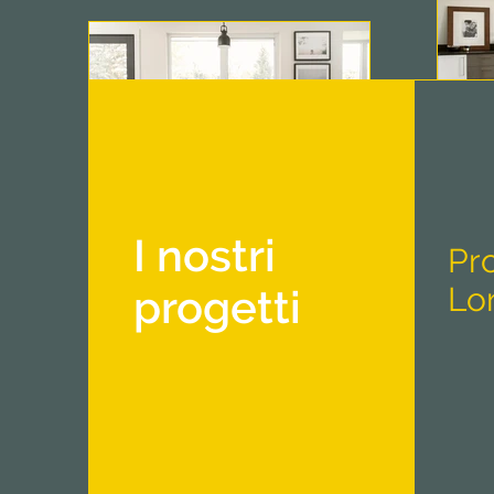
I nostri
Pro
Lo
progetti