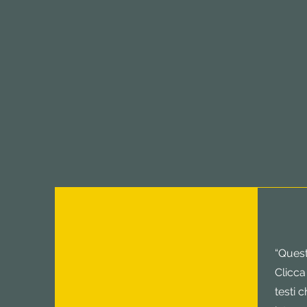
“Quest
Clicca
testi 