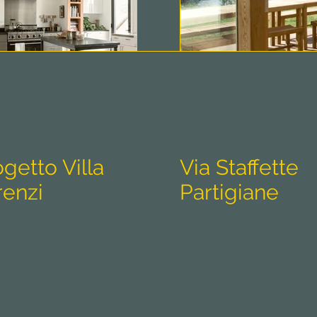
getto Villa
Via Staffette
Scoprili tutti
renzi
Partigiane