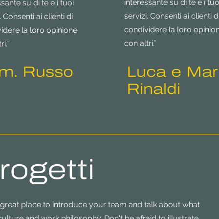
interessante su di te e i tuo
sante su di te e i tuoi
servizi. Consenti ai clienti d
. Consenti ai clienti di
condividere la loro opinio
idere la loro opinione
con altri.”
ri.”
m. Russo
Luca e Mar
Rinaldi
rogetti
 a great place to introduce your team and talk about what
ulture and work philosophy. Don't be afraid to illustrate