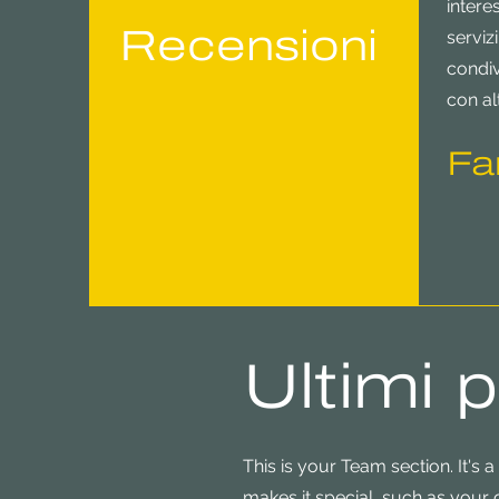
interes
Recensioni
servizi
condiv
con alt
Fa
Ultimi p
This is your Team section. It's
makes it special, such as your c